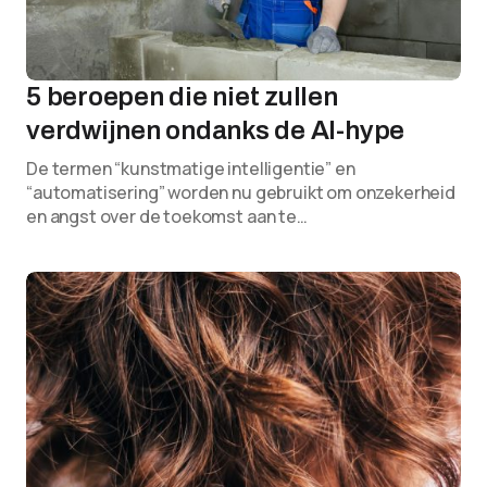
5 beroepen die niet zullen
verdwijnen ondanks de AI-hype
De termen “kunstmatige intelligentie” en
“automatisering” worden nu gebruikt om onzekerheid
en angst over de toekomst aan te…