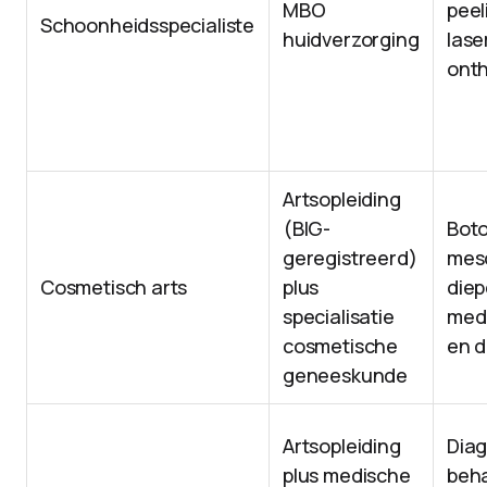
MBO
peel
Schoonheidsspecialiste
huidverzorging
lase
onth
Artsopleiding
(BIG-
Botox
geregistreerd)
meso
Cosmetisch arts
plus
diep
specialisatie
medi
cosmetische
en 
geneeskunde
Artsopleiding
Dia
plus medische
beha