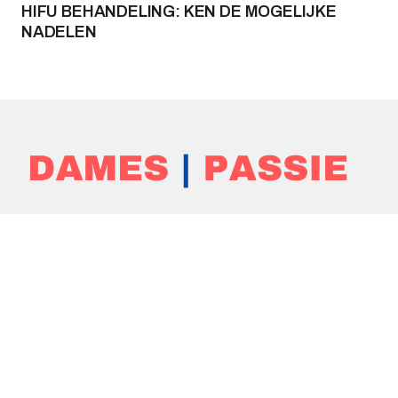
HIFU BEHANDELING: KEN DE MOGELIJKE
NADELEN
Fashion & Beauty
Lifestyle
Sport & Gezondheid
Producten & Diensten
Handig & Tips
Blog
Over ons