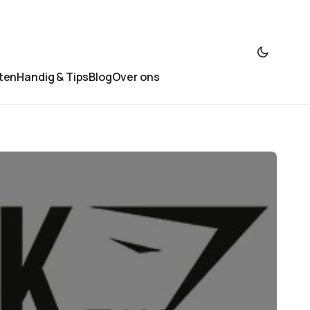
ten
Handig & Tips
Blog
Over ons